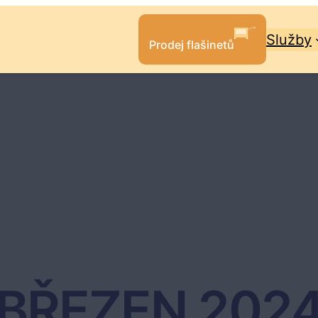
Služby
Prodej flašinetů
BŘEZEN 202