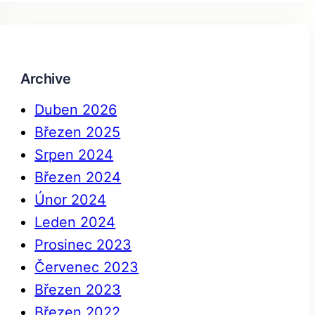
a
r
c
h
Archive
Duben 2026
Březen 2025
Srpen 2024
Březen 2024
Únor 2024
Leden 2024
Prosinec 2023
Červenec 2023
Březen 2023
Březen 2022