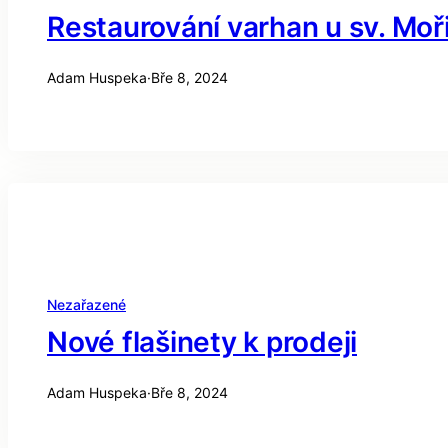
Restaurování varhan u sv. Mo
Adam Huspeka
·
Bře 8, 2024
Nezařazené
Nové flašinety k prodeji
Adam Huspeka
·
Bře 8, 2024