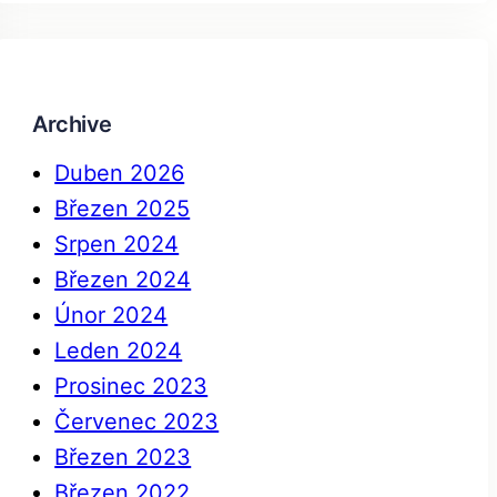
a
r
c
h
Archive
Duben 2026
Březen 2025
Srpen 2024
Březen 2024
Únor 2024
Leden 2024
Prosinec 2023
Červenec 2023
Březen 2023
Březen 2022