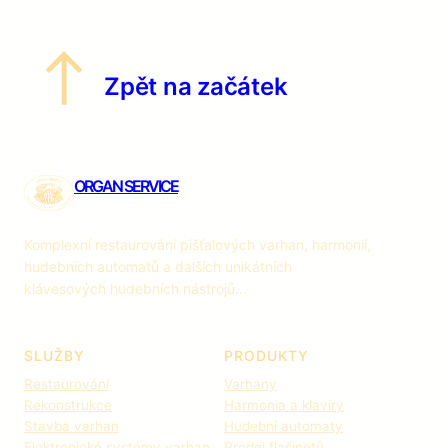
Zpět na začátek
ORGAN SERVICE
Komplexní restaurování píšťalových varhan, harmonií,
hudebních automatů a dalších unikátních
klávesových hudebních nástrojů…
SLUŽBY
PRODUKTY
Restaurování
Varhany
Rekonstrukce
Harmonia a klavíry
Stavba varhan
Hudební automaty
Elektronické systémy varhan
Prodej flašinetů