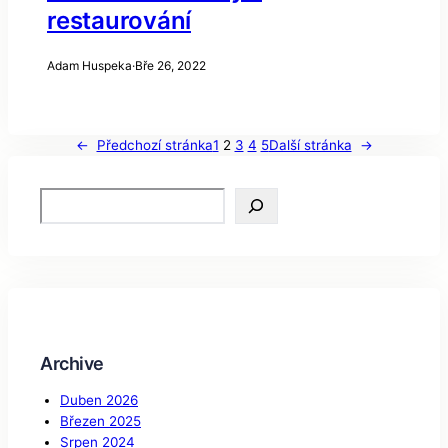
restaurování
Adam Huspeka
·
Bře 26, 2022
←
Předchozí stránka
1
2
3
4
5
Další stránka
→
S
e
a
r
c
h
Archive
Duben 2026
Březen 2025
Srpen 2024